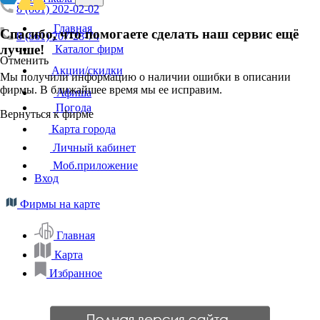
8 (861) 202-02-02
Главная
Спасибо, что помогаете сделать наш сервис ещё
8 (861) 207-28-74
лучше!
Каталог фирм
Отменить
Акции/скидки
Мы получили информацию о наличии ошибки в описании
фирмы. В ближайшее время мы ее исправим.
Афиша
Погода
Вернуться к фирме
Карта города
Личный кабинет
Моб.приложение
Вход
Фирмы на карте
Главная
Карта
Избранное