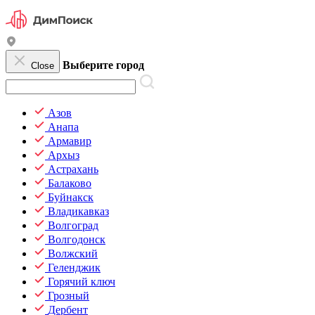
Выберите город
Close
Азов
Анапа
Армавир
Архыз
Астрахань
Балаково
Буйнакск
Владикавказ
Волгоград
Волгодонск
Волжский
Геленджик
Горячий ключ
Грозный
Дербент