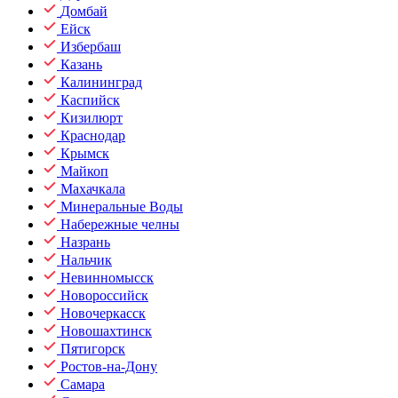
Домбай
Ейск
Избербаш
Казань
Калининград
Каспийск
Кизилюрт
Краснодар
Крымск
Майкоп
Махачкала
Минеральные Воды
Набережные челны
Назрань
Нальчик
Невинномысск
Новороссийск
Новочеркасск
Новошахтинск
Пятигорск
Ростов-на-Дону
Самара