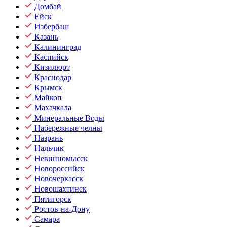
Домбай
Ейск
Избербаш
Казань
Калининград
Каспийск
Кизилюрт
Краснодар
Крымск
Майкоп
Махачкала
Минеральные Воды
Набережные челны
Назрань
Нальчик
Невинномысск
Новороссийск
Новочеркасск
Новошахтинск
Пятигорск
Ростов-на-Дону
Самара