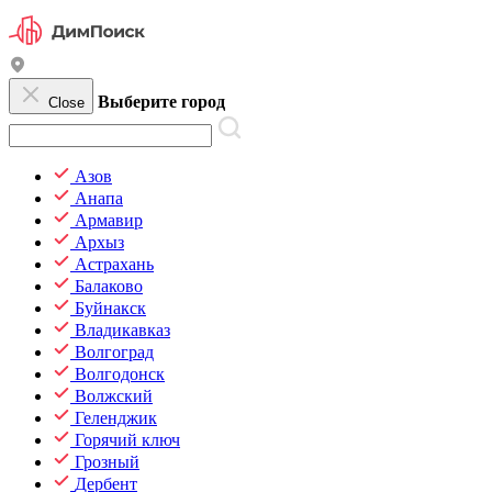
Выберите город
Close
Азов
Анапа
Армавир
Архыз
Астрахань
Балаково
Буйнакск
Владикавказ
Волгоград
Волгодонск
Волжский
Геленджик
Горячий ключ
Грозный
Дербент