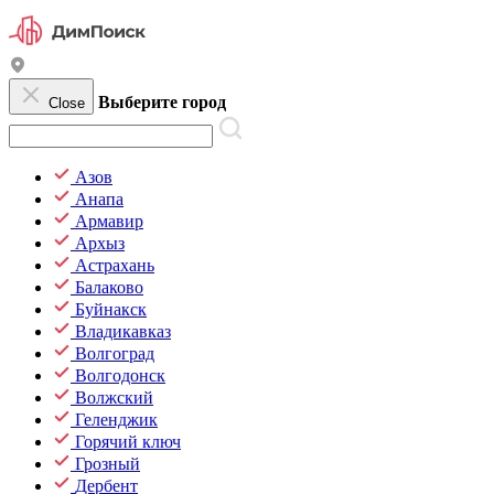
Выберите город
Close
Азов
Анапа
Армавир
Архыз
Астрахань
Балаково
Буйнакск
Владикавказ
Волгоград
Волгодонск
Волжский
Геленджик
Горячий ключ
Грозный
Дербент