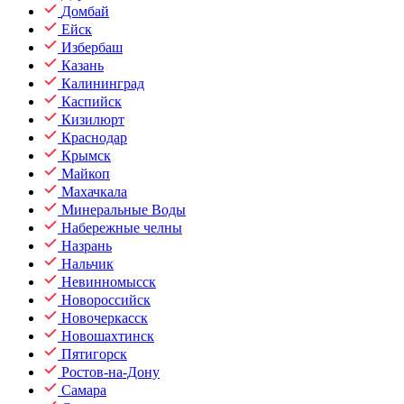
Домбай
Ейск
Избербаш
Казань
Калининград
Каспийск
Кизилюрт
Краснодар
Крымск
Майкоп
Махачкала
Минеральные Воды
Набережные челны
Назрань
Нальчик
Невинномысск
Новороссийск
Новочеркасск
Новошахтинск
Пятигорск
Ростов-на-Дону
Самара