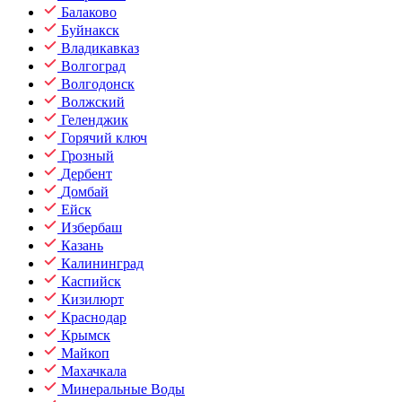
Балаково
Буйнакск
Владикавказ
Волгоград
Волгодонск
Волжский
Геленджик
Горячий ключ
Грозный
Дербент
Домбай
Ейск
Избербаш
Казань
Калининград
Каспийск
Кизилюрт
Краснодар
Крымск
Майкоп
Махачкала
Минеральные Воды