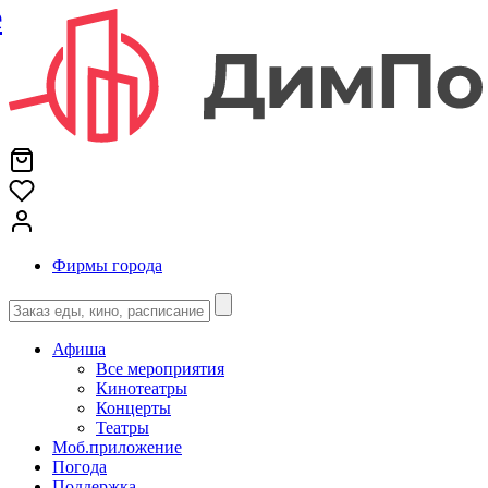
е
Фирмы города
Афиша
Все мероприятия
Кинотеатры
Концерты
Театры
Моб.приложение
Погода
Поддержка