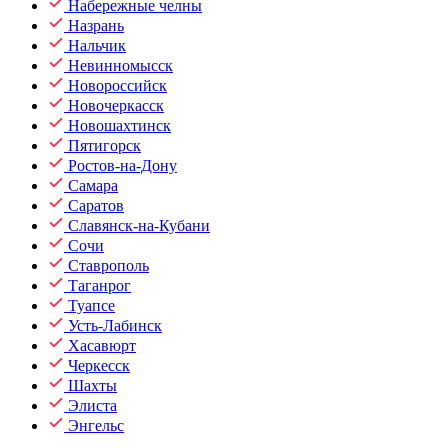
Набережные челны
Назрань
Нальчик
Невинномысск
Новороссийск
Новочеркасск
Новошахтинск
Пятигорск
Ростов-на-Дону
Самара
Саратов
Славянск-на-Кубани
Сочи
Ставрополь
Таганрог
Туапсе
Усть-Лабинск
Хасавюрт
Черкесск
Шахты
Элиста
Энгельс