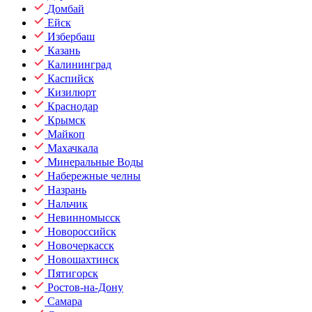
Домбай
Ейск
Избербаш
Казань
Калининград
Каспийск
Кизилюрт
Краснодар
Крымск
Майкоп
Махачкала
Минеральные Воды
Набережные челны
Назрань
Нальчик
Невинномысск
Новороссийск
Новочеркасск
Новошахтинск
Пятигорск
Ростов-на-Дону
Самара