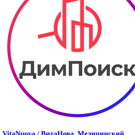
VitaNuova / ВитаНова. Медицинский