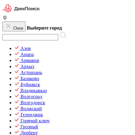
Выберите город
Close
Азов
Анапа
Армавир
Архыз
Астрахань
Балаково
Буйнакск
Владикавказ
Волгоград
Волгодонск
Волжский
Геленджик
Горячий ключ
Грозный
Дербент