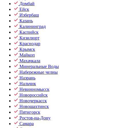
Домбай
Ейск
Избербаш
Казань
Калининград
Каспийск
Кизилюрт
Краснодар
Крымск
Майкоп
Махачкала
Минеральные Воды
Набережные челны
Назрань
Нальчик
Невинномысск
Новороссийск
Новочеркасск
Новошахтинск
Пятигорск
Ростов-на-Дону
Самара