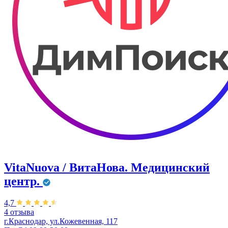
VitaNuova / ВитаНова. Медицинский
центр.
4,7
4 отзыва
г.Краснодар, ул.Кожевенная, 117