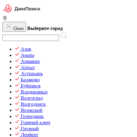
Выберите город
Close
Азов
Анапа
Армавир
Архыз
Астрахань
Балаково
Буйнакск
Владикавказ
Волгоград
Волгодонск
Волжский
Геленджик
Горячий ключ
Грозный
Дербент