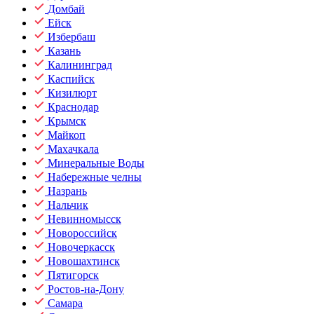
Домбай
Ейск
Избербаш
Казань
Калининград
Каспийск
Кизилюрт
Краснодар
Крымск
Майкоп
Махачкала
Минеральные Воды
Набережные челны
Назрань
Нальчик
Невинномысск
Новороссийск
Новочеркасск
Новошахтинск
Пятигорск
Ростов-на-Дону
Самара