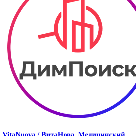
VitaNuova / ВитаНова. Медицинский