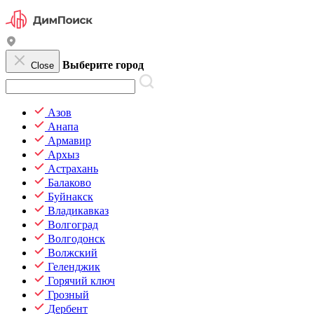
Выберите город
Close
Азов
Анапа
Армавир
Архыз
Астрахань
Балаково
Буйнакск
Владикавказ
Волгоград
Волгодонск
Волжский
Геленджик
Горячий ключ
Грозный
Дербент