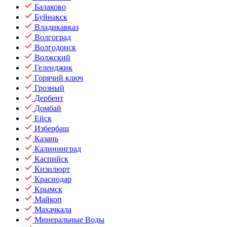
Балаково
Буйнакск
Владикавказ
Волгоград
Волгодонск
Волжский
Геленджик
Горячий ключ
Грозный
Дербент
Домбай
Ейск
Избербаш
Казань
Калининград
Каспийск
Кизилюрт
Краснодар
Крымск
Майкоп
Махачкала
Минеральные Воды