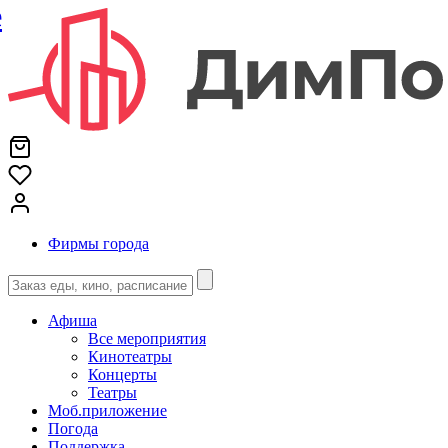
е
Фирмы города
Афиша
Все мероприятия
Кинотеатры
Концерты
Театры
Моб.приложение
Погода
Поддержка