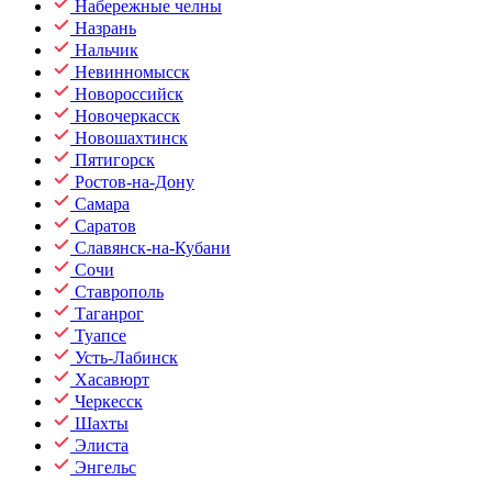
Набережные челны
Назрань
Нальчик
Невинномысск
Новороссийск
Новочеркасск
Новошахтинск
Пятигорск
Ростов-на-Дону
Самара
Саратов
Славянск-на-Кубани
Сочи
Ставрополь
Таганрог
Туапсе
Усть-Лабинск
Хасавюрт
Черкесск
Шахты
Элиста
Энгельс