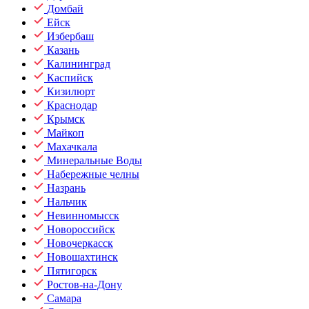
Домбай
Ейск
Избербаш
Казань
Калининград
Каспийск
Кизилюрт
Краснодар
Крымск
Майкоп
Махачкала
Минеральные Воды
Набережные челны
Назрань
Нальчик
Невинномысск
Новороссийск
Новочеркасск
Новошахтинск
Пятигорск
Ростов-на-Дону
Самара