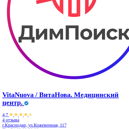
VitaNuova / ВитаНова. Медицинский
центр.
4,7
4 отзыва
г.Краснодар, ул.Кожевенная, 117