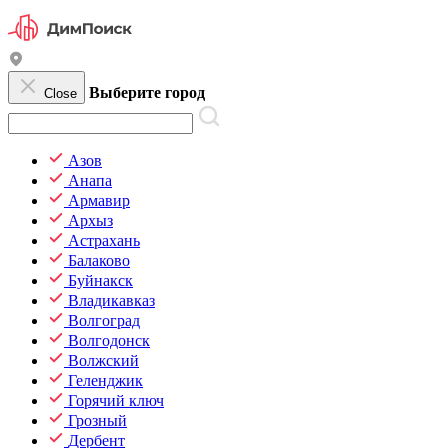
Выберите город
Close
Азов
Анапа
Армавир
Архыз
Астрахань
Балаково
Буйнакск
Владикавказ
Волгоград
Волгодонск
Волжский
Геленджик
Горячий ключ
Грозный
Дербент