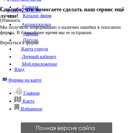
Главная
Спасибо, что помогаете сделать наш сервис ещё
8 (861) 258-80-07
лучше!
Каталог фирм
Отменить
Акции/скидки
Мы получили информацию о наличии ошибки в описании
фирмы. В ближайшее время мы ее исправим.
Афиша
Погода
Вернуться к фирме
Карта города
Личный кабинет
Моб.приложение
Вход
Фирмы на карте
Главная
Карта
Избранное