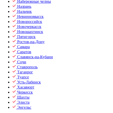
Набережные челны
Назрань
Нальчик
Невинномысск
Новороссийск
Новочеркасск
Новошахтинск
Пятигорск
Ростов-на-Дону
Самара
Саратов
Славянск-на-Кубани
Сочи
Ставрополь
Таганрог
Туапсе
Усть-Лабинск
Хасавюрт
Черкесск
Шахты
Элиста
Энгельс