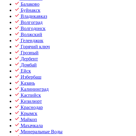
Балаково
Буйнакск
Владикавказ
Волгоград
Волгодонск
Волжский
Геленджик
Горячий ключ
Грозный
Дербент
Домбай
Ейск
Избербаш
Казань
Калининград
Каспийск
Кизилюрт
Краснодар
Крымск
Майкоп
Махачкала
Минеральные Воды