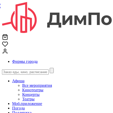
е
Фирмы города
Афиша
Все мероприятия
Кинотеатры
Концерты
Театры
Моб.приложение
Погода
Поддержка