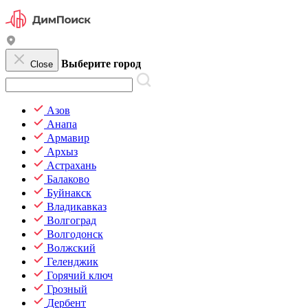
Выберите город
Close
Азов
Анапа
Армавир
Архыз
Астрахань
Балаково
Буйнакск
Владикавказ
Волгоград
Волгодонск
Волжский
Геленджик
Горячий ключ
Грозный
Дербент