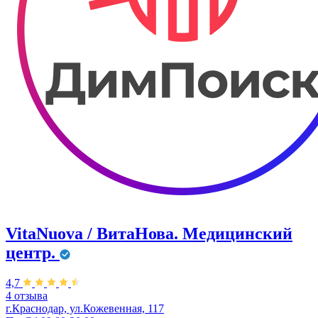
VitaNuova / ВитаНова. Медицинский
центр.
4,7
4 отзыва
г.Краснодар, ул.Кожевенная, 117