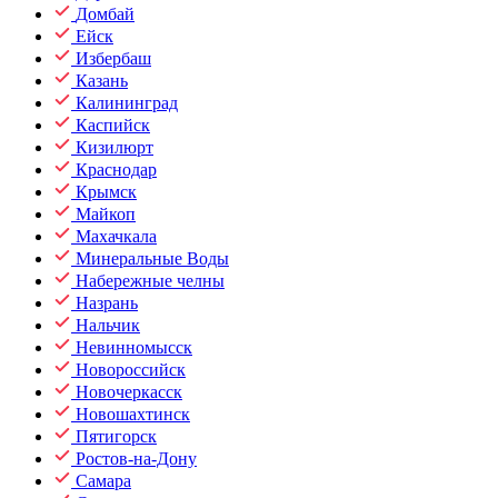
Домбай
Ейск
Избербаш
Казань
Калининград
Каспийск
Кизилюрт
Краснодар
Крымск
Майкоп
Махачкала
Минеральные Воды
Набережные челны
Назрань
Нальчик
Невинномысск
Новороссийск
Новочеркасск
Новошахтинск
Пятигорск
Ростов-на-Дону
Самара