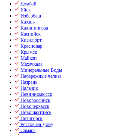
Домбай
Ейск
Избербаш
Казань
Калининград
Каспийск
Кизилюрт
Краснодар
Крымск
Майкоп
Махачкала
Минеральные Воды
Набережные челны
Назрань
Нальчик
Невинномысск
Новороссийск
Новочеркасск
Новошахтинск
Пятигорск
Ростов-на-Дону
Самара