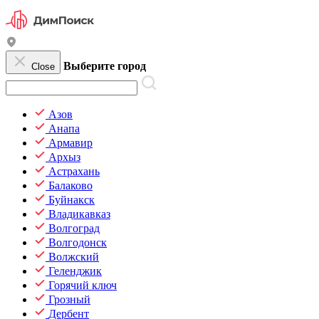
Выберите город
Close
Азов
Анапа
Армавир
Архыз
Астрахань
Балаково
Буйнакск
Владикавказ
Волгоград
Волгодонск
Волжский
Геленджик
Горячий ключ
Грозный
Дербент