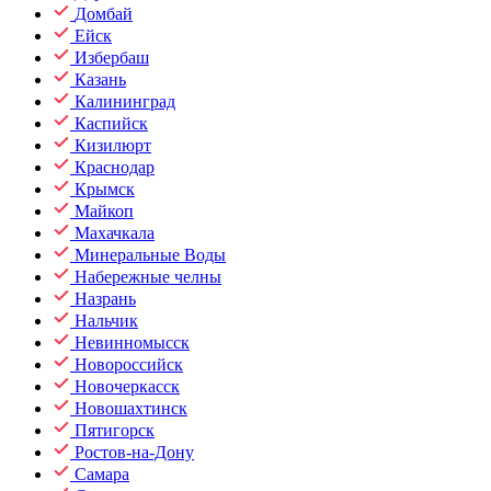
Домбай
Ейск
Избербаш
Казань
Калининград
Каспийск
Кизилюрт
Краснодар
Крымск
Майкоп
Махачкала
Минеральные Воды
Набережные челны
Назрань
Нальчик
Невинномысск
Новороссийск
Новочеркасск
Новошахтинск
Пятигорск
Ростов-на-Дону
Самара