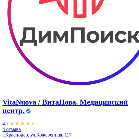
VitaNuova / ВитаНова. Медицинский
центр.
4,7
4 отзыва
г.Краснодар, ул.Кожевенная, 117