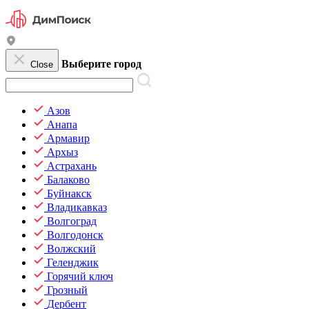
Выберите город
Close
Азов
Анапа
Армавир
Архыз
Астрахань
Балаково
Буйнакск
Владикавказ
Волгоград
Волгодонск
Волжский
Геленджик
Горячий ключ
Грозный
Дербент