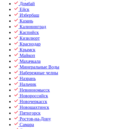
Домбай
Ейск
Избербаш
Казань
Калининград
Каспийск
Кизилюрт
Краснодар
Крымск
Майкоп
Махачкала
Минеральные Воды
Набережные челны
Назрань
Нальчик
Невинномысск
Новороссийск
Новочеркасск
Новошахтинск
Пятигорск
Ростов-на-Дону
Самара