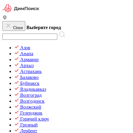
Выберите город
Close
Азов
Анапа
Армавир
Архыз
Астрахань
Балаково
Буйнакск
Владикавказ
Волгоград
Волгодонск
Волжский
Геленджик
Горячий ключ
Грозный
Дербент