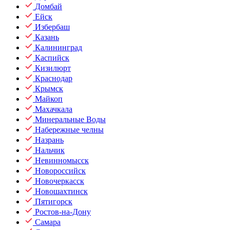
Домбай
Ейск
Избербаш
Казань
Калининград
Каспийск
Кизилюрт
Краснодар
Крымск
Майкоп
Махачкала
Минеральные Воды
Набережные челны
Назрань
Нальчик
Невинномысск
Новороссийск
Новочеркасск
Новошахтинск
Пятигорск
Ростов-на-Дону
Самара