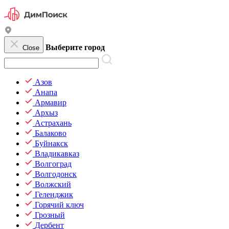
Выберите город
Close
Азов
Анапа
Армавир
Архыз
Астрахань
Балаково
Буйнакск
Владикавказ
Волгоград
Волгодонск
Волжский
Геленджик
Горячий ключ
Грозный
Дербент