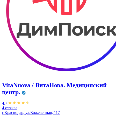
VitaNuova / ВитаНова. Медицинский
центр.
4,7
4 отзыва
г.Краснодар, ул.Кожевенная, 117