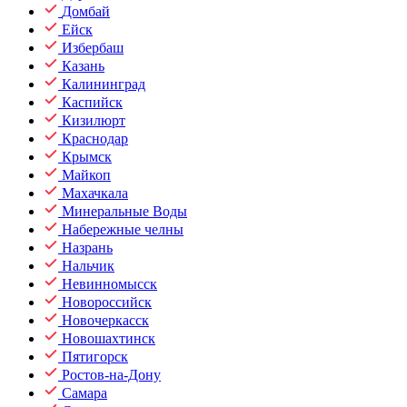
Домбай
Ейск
Избербаш
Казань
Калининград
Каспийск
Кизилюрт
Краснодар
Крымск
Майкоп
Махачкала
Минеральные Воды
Набережные челны
Назрань
Нальчик
Невинномысск
Новороссийск
Новочеркасск
Новошахтинск
Пятигорск
Ростов-на-Дону
Самара