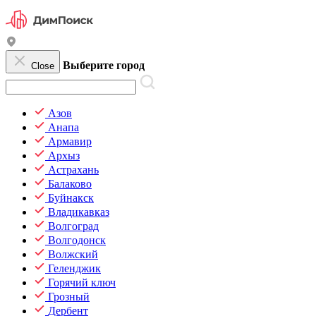
Выберите город
Close
Азов
Анапа
Армавир
Архыз
Астрахань
Балаково
Буйнакск
Владикавказ
Волгоград
Волгодонск
Волжский
Геленджик
Горячий ключ
Грозный
Дербент