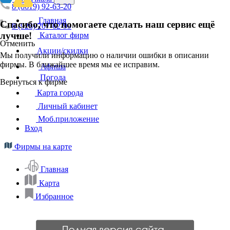
8 (8619) 92-63-20
Главная
Спасибо, что помогаете сделать наш сервис ещё
8 (928) 207-62-99
лучше!
Каталог фирм
Отменить
Акции/скидки
Мы получили информацию о наличии ошибки в описании
фирмы. В ближайшее время мы ее исправим.
Афиша
Погода
Вернуться к фирме
Карта города
Личный кабинет
Моб.приложение
Вход
Фирмы на карте
Главная
Карта
Избранное