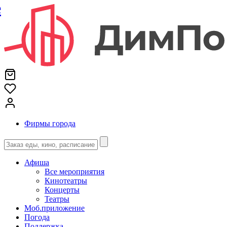
е
Фирмы города
Афиша
Все мероприятия
Кинотеатры
Концерты
Театры
Моб.приложение
Погода
Поддержка