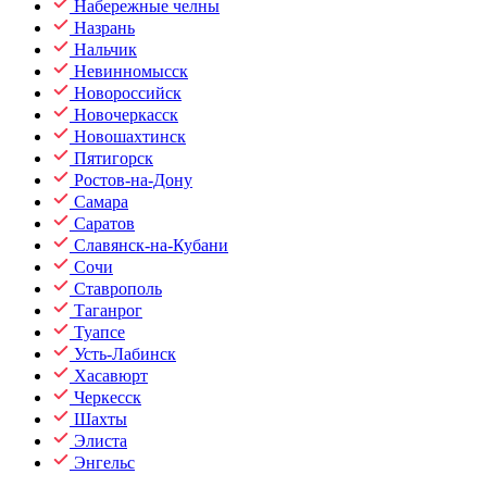
Набережные челны
Назрань
Нальчик
Невинномысск
Новороссийск
Новочеркасск
Новошахтинск
Пятигорск
Ростов-на-Дону
Самара
Саратов
Славянск-на-Кубани
Сочи
Ставрополь
Таганрог
Туапсе
Усть-Лабинск
Хасавюрт
Черкесск
Шахты
Элиста
Энгельс