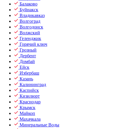
Балаково
Буйнакск
Владикавказ
Волгоград
Волгодонск
Волжский
Геленджик
Горячий ключ
Грозный
Дербент
Домбай
Ейск
Избербаш
Казань
Калининград
Каспийск
Кизилюрт
Краснодар
Крымск
Майкоп
Махачкала
Минеральные Воды