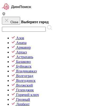
Выберите город
Close
Азов
Анапа
Армавир
Архыз
Астрахань
Балаково
Буйнакск
Владикавказ
Волгоград
Волгодонск
Волжский
Геленджик
Горячий ключ
Грозный
Дербент