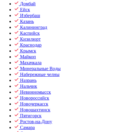
Домбай
Ейск
Избербаш
Казань
Калининград
Каспийск
Кизилюрт
Краснодар
Крымск
Майкоп
Махачкала
Минеральные Воды
Набережные челны
Назрань
Нальчик
Невинномысск
Новороссийск
Новочеркасск
Новошахтинск
Пятигорск
Ростов-на-Дону
Самара