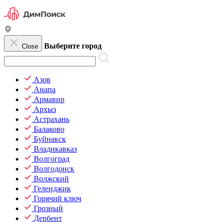
Выберите город
Close
Азов
Анапа
Армавир
Архыз
Астрахань
Балаково
Буйнакск
Владикавказ
Волгоград
Волгодонск
Волжский
Геленджик
Горячий ключ
Грозный
Дербент