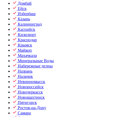
Домбай
Ейск
Избербаш
Казань
Калининград
Каспийск
Кизилюрт
Краснодар
Крымск
Майкоп
Махачкала
Минеральные Воды
Набережные челны
Назрань
Нальчик
Невинномысск
Новороссийск
Новочеркасск
Новошахтинск
Пятигорск
Ростов-на-Дону
Самара