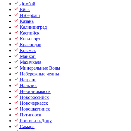
Домбай
Ейск
Избербаш
Казань
Калининград
Каспийск
Кизилюрт
Краснодар
Крымск
Майкоп
Махачкала
Минеральные Воды
Набережные челны
Назрань
Нальчик
Невинномысск
Новороссийск
Новочеркасск
Новошахтинск
Пятигорск
Ростов-на-Дону
Самара