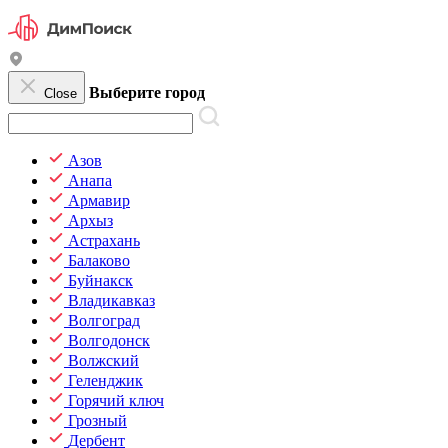
Выберите город
Close
Азов
Анапа
Армавир
Архыз
Астрахань
Балаково
Буйнакск
Владикавказ
Волгоград
Волгодонск
Волжский
Геленджик
Горячий ключ
Грозный
Дербент