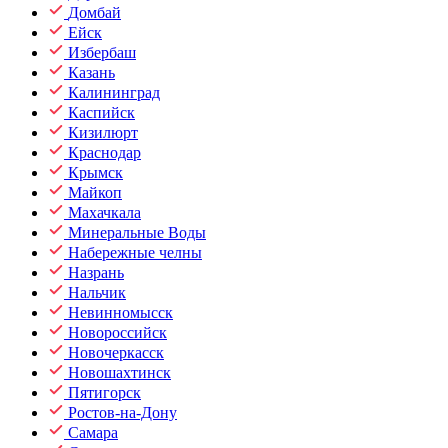
Домбай
Ейск
Избербаш
Казань
Калининград
Каспийск
Кизилюрт
Краснодар
Крымск
Майкоп
Махачкала
Минеральные Воды
Набережные челны
Назрань
Нальчик
Невинномысск
Новороссийск
Новочеркасск
Новошахтинск
Пятигорск
Ростов-на-Дону
Самара