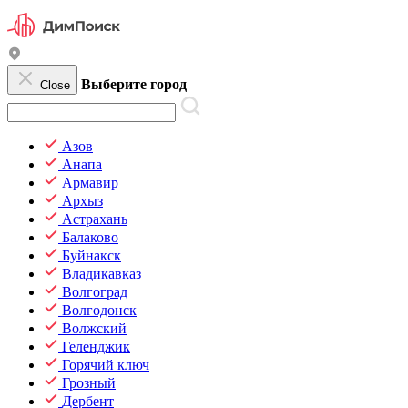
Выберите город
Close
Азов
Анапа
Армавир
Архыз
Астрахань
Балаково
Буйнакск
Владикавказ
Волгоград
Волгодонск
Волжский
Геленджик
Горячий ключ
Грозный
Дербент