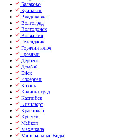
Балаково
Буйнакск
Владикавказ
Волгоград
Волгодонск
Волжский
Геленджик
Горячий ключ
Грозный
Дербент
Домбай
Ейск
Избербаш
Казань
Калининград
Каспийск
Кизилюрт
Краснодар
Крымск
Майкоп
Махачкала
Минеральные Воды