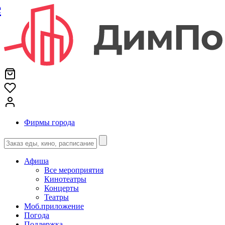
е
Фирмы города
Афиша
Все мероприятия
Кинотеатры
Концерты
Театры
Моб.приложение
Погода
Поддержка