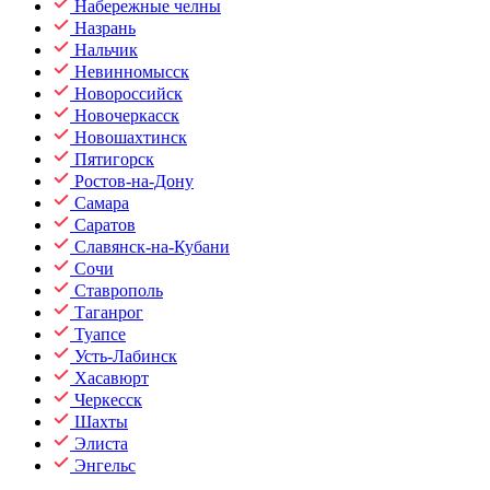
Набережные челны
Назрань
Нальчик
Невинномысск
Новороссийск
Новочеркасск
Новошахтинск
Пятигорск
Ростов-на-Дону
Самара
Саратов
Славянск-на-Кубани
Сочи
Ставрополь
Таганрог
Туапсе
Усть-Лабинск
Хасавюрт
Черкесск
Шахты
Элиста
Энгельс