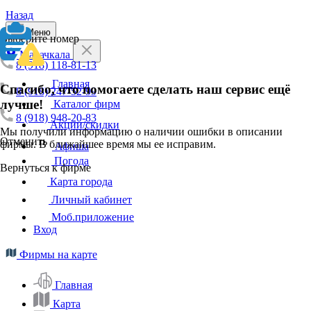
Назад
Меню
Выберите номер
Махачкала
8 (918) 118-81-13
Главная
Спасибо, что помогаете сделать наш сервис ещё
8 (918) 247-52-99
лучше!
Каталог фирм
8 (918) 948-20-83
Акции/скидки
Мы получили информацию о наличии ошибки в описании
Отменить
фирмы. В ближайшее время мы ее исправим.
Афиша
Погода
Вернуться к фирме
Карта города
Личный кабинет
Моб.приложение
Вход
Фирмы на карте
Главная
Карта