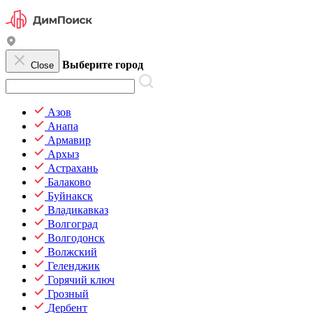
Выберите город
Close
Азов
Анапа
Армавир
Архыз
Астрахань
Балаково
Буйнакск
Владикавказ
Волгоград
Волгодонск
Волжский
Геленджик
Горячий ключ
Грозный
Дербент