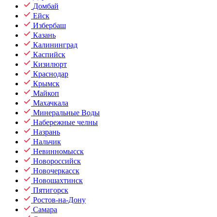
Домбай
Ейск
Избербаш
Казань
Калининград
Каспийск
Кизилюрт
Краснодар
Крымск
Майкоп
Махачкала
Минеральные Воды
Набережные челны
Назрань
Нальчик
Невинномысск
Новороссийск
Новочеркасск
Новошахтинск
Пятигорск
Ростов-на-Дону
Самара