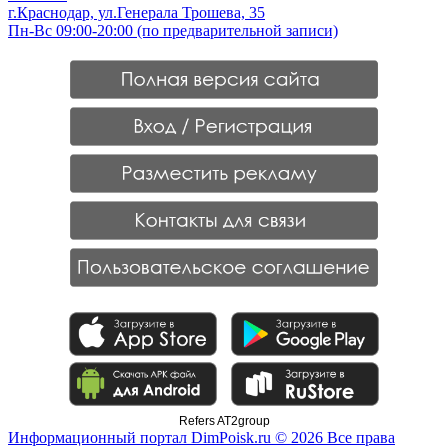
г.Краснодар, ул.Генерала Трошева, 35
Пн-Вс 09:00-20:00 (по предварительной записи)
Refers AT2group
Информационный портал DimPoisk.ru © 2026 Все права