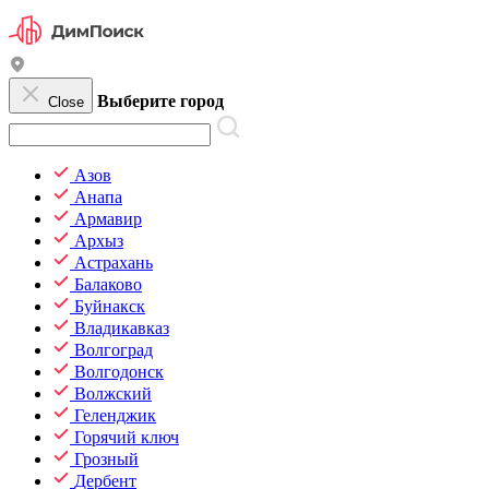
Выберите город
Close
Азов
Анапа
Армавир
Архыз
Астрахань
Балаково
Буйнакск
Владикавказ
Волгоград
Волгодонск
Волжский
Геленджик
Горячий ключ
Грозный
Дербент