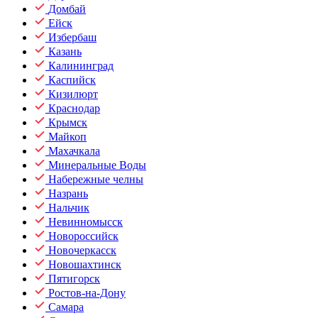
Домбай
Ейск
Избербаш
Казань
Калининград
Каспийск
Кизилюрт
Краснодар
Крымск
Майкоп
Махачкала
Минеральные Воды
Набережные челны
Назрань
Нальчик
Невинномысск
Новороссийск
Новочеркасск
Новошахтинск
Пятигорск
Ростов-на-Дону
Самара