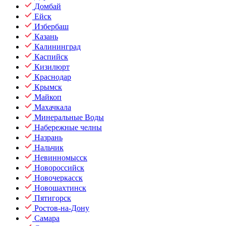
Домбай
Ейск
Избербаш
Казань
Калининград
Каспийск
Кизилюрт
Краснодар
Крымск
Майкоп
Махачкала
Минеральные Воды
Набережные челны
Назрань
Нальчик
Невинномысск
Новороссийск
Новочеркасск
Новошахтинск
Пятигорск
Ростов-на-Дону
Самара