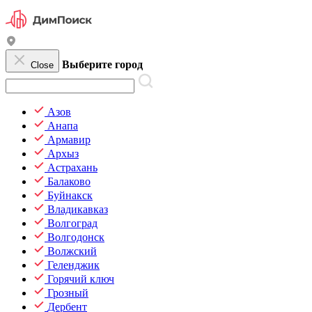
Выберите город
Close
Азов
Анапа
Армавир
Архыз
Астрахань
Балаково
Буйнакск
Владикавказ
Волгоград
Волгодонск
Волжский
Геленджик
Горячий ключ
Грозный
Дербент