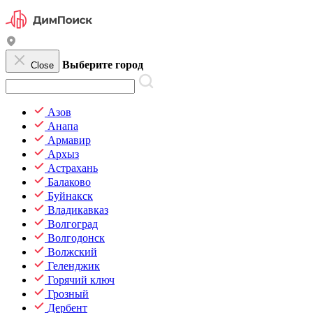
Выберите город
Close
Азов
Анапа
Армавир
Архыз
Астрахань
Балаково
Буйнакск
Владикавказ
Волгоград
Волгодонск
Волжский
Геленджик
Горячий ключ
Грозный
Дербент