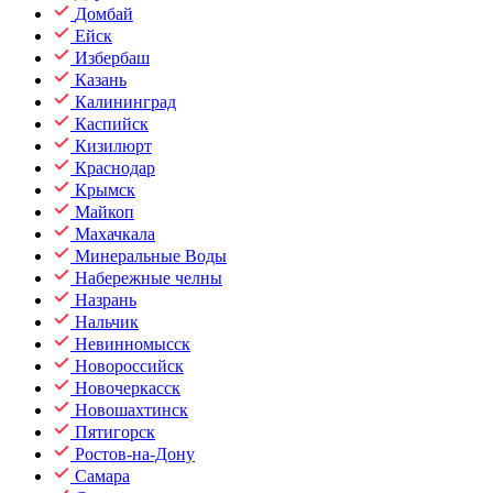
Домбай
Ейск
Избербаш
Казань
Калининград
Каспийск
Кизилюрт
Краснодар
Крымск
Майкоп
Махачкала
Минеральные Воды
Набережные челны
Назрань
Нальчик
Невинномысск
Новороссийск
Новочеркасск
Новошахтинск
Пятигорск
Ростов-на-Дону
Самара