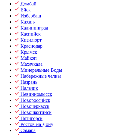
Домбай
Ейск
Избербаш
Казань
Калининград
Каспийск
Кизилюрт
Краснодар
Крымск
Майкоп
Махачкала
Минеральные Воды
Набережные челны
Назрань
Нальчик
Невинномысск
Новороссийск
Новочеркасск
Новошахтинск
Пятигорск
Ростов-на-Дону
Самара