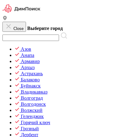
Выберите город
Close
Азов
Анапа
Армавир
Архыз
Астрахань
Балаково
Буйнакск
Владикавказ
Волгоград
Волгодонск
Волжский
Геленджик
Горячий ключ
Грозный
Дербент