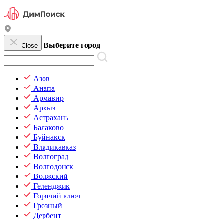
Выберите город
Close
Азов
Анапа
Армавир
Архыз
Астрахань
Балаково
Буйнакск
Владикавказ
Волгоград
Волгодонск
Волжский
Геленджик
Горячий ключ
Грозный
Дербент