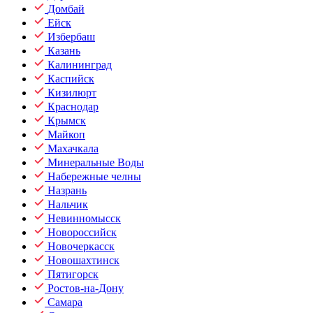
Домбай
Ейск
Избербаш
Казань
Калининград
Каспийск
Кизилюрт
Краснодар
Крымск
Майкоп
Махачкала
Минеральные Воды
Набережные челны
Назрань
Нальчик
Невинномысск
Новороссийск
Новочеркасск
Новошахтинск
Пятигорск
Ростов-на-Дону
Самара