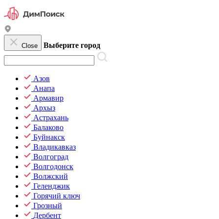
Выберите город
Close
Азов
Анапа
Армавир
Архыз
Астрахань
Балаково
Буйнакск
Владикавказ
Волгоград
Волгодонск
Волжский
Геленджик
Горячий ключ
Грозный
Дербент