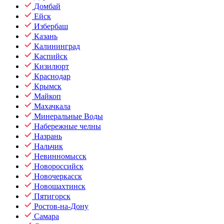
Домбай
Ейск
Избербаш
Казань
Калининград
Каспийск
Кизилюрт
Краснодар
Крымск
Майкоп
Махачкала
Минеральные Воды
Набережные челны
Назрань
Нальчик
Невинномысск
Новороссийск
Новочеркасск
Новошахтинск
Пятигорск
Ростов-на-Дону
Самара