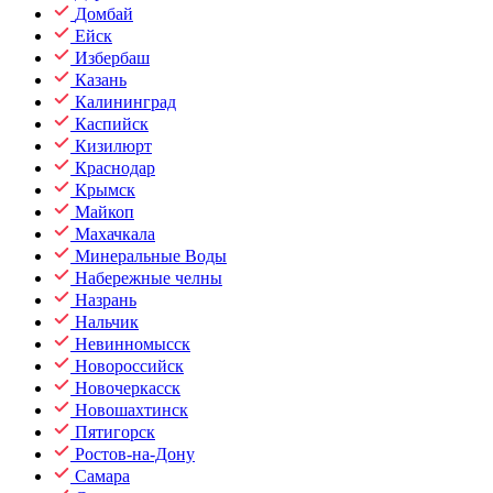
Домбай
Ейск
Избербаш
Казань
Калининград
Каспийск
Кизилюрт
Краснодар
Крымск
Майкоп
Махачкала
Минеральные Воды
Набережные челны
Назрань
Нальчик
Невинномысск
Новороссийск
Новочеркасск
Новошахтинск
Пятигорск
Ростов-на-Дону
Самара