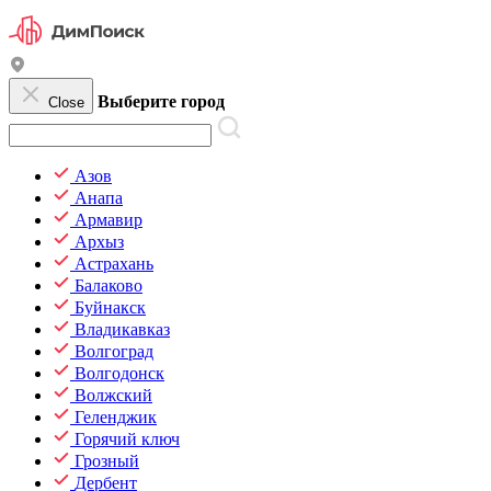
Выберите город
Close
Азов
Анапа
Армавир
Архыз
Астрахань
Балаково
Буйнакск
Владикавказ
Волгоград
Волгодонск
Волжский
Геленджик
Горячий ключ
Грозный
Дербент