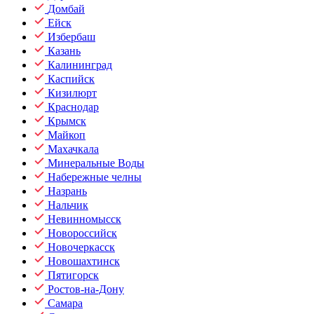
Домбай
Ейск
Избербаш
Казань
Калининград
Каспийск
Кизилюрт
Краснодар
Крымск
Майкоп
Махачкала
Минеральные Воды
Набережные челны
Назрань
Нальчик
Невинномысск
Новороссийск
Новочеркасск
Новошахтинск
Пятигорск
Ростов-на-Дону
Самара