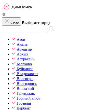
Выберите город
Close
Азов
Анапа
Армавир
Архыз
Астрахань
Балаково
Буйнакск
Владикавказ
Волгоград
Волгодонск
Волжский
Геленджик
Горячий ключ
Грозный
Дербент