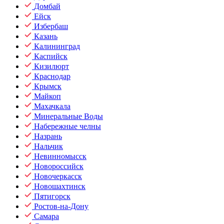
Домбай
Ейск
Избербаш
Казань
Калининград
Каспийск
Кизилюрт
Краснодар
Крымск
Майкоп
Махачкала
Минеральные Воды
Набережные челны
Назрань
Нальчик
Невинномысск
Новороссийск
Новочеркасск
Новошахтинск
Пятигорск
Ростов-на-Дону
Самара