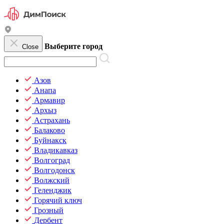
Выберите город
Close
Азов
Анапа
Армавир
Архыз
Астрахань
Балаково
Буйнакск
Владикавказ
Волгоград
Волгодонск
Волжский
Геленджик
Горячий ключ
Грозный
Дербент