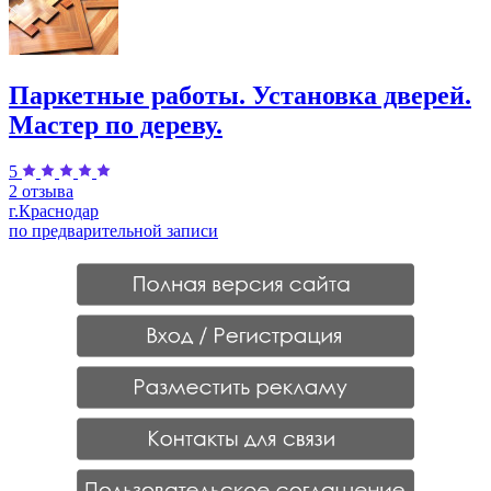
Паркетные работы. Установка дверей.
Мастер по дереву.
5
2 отзыва
г.Краснодар
по предварительной записи