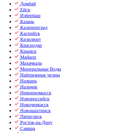
Домбай
Ейск
Избербаш
Казань
Калининград
Каспийск
Кизилюрт
Краснодар
Крымск
Майкоп
Махачкала
Минеральные Воды
Набережные челны
Назрань
Нальчик
Невинномысск
Новороссийск
Новочеркасск
Новошахтинск
Пятигорск
Ростов-на-Дону
Самара