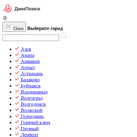
Выберите город
Close
Азов
Анапа
Армавир
Архыз
Астрахань
Балаково
Буйнакск
Владикавказ
Волгоград
Волгодонск
Волжский
Геленджик
Горячий ключ
Грозный
Дербент