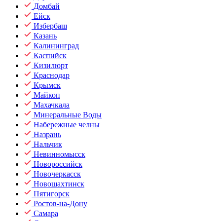
Домбай
Ейск
Избербаш
Казань
Калининград
Каспийск
Кизилюрт
Краснодар
Крымск
Майкоп
Махачкала
Минеральные Воды
Набережные челны
Назрань
Нальчик
Невинномысск
Новороссийск
Новочеркасск
Новошахтинск
Пятигорск
Ростов-на-Дону
Самара