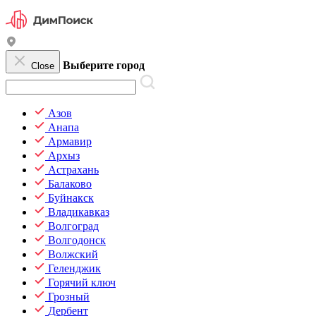
Выберите город
Close
Азов
Анапа
Армавир
Архыз
Астрахань
Балаково
Буйнакск
Владикавказ
Волгоград
Волгодонск
Волжский
Геленджик
Горячий ключ
Грозный
Дербент