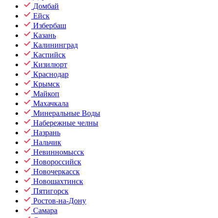
Домбай
Ейск
Избербаш
Казань
Калининград
Каспийск
Кизилюрт
Краснодар
Крымск
Майкоп
Махачкала
Минеральные Воды
Набережные челны
Назрань
Нальчик
Невинномысск
Новороссийск
Новочеркасск
Новошахтинск
Пятигорск
Ростов-на-Дону
Самара