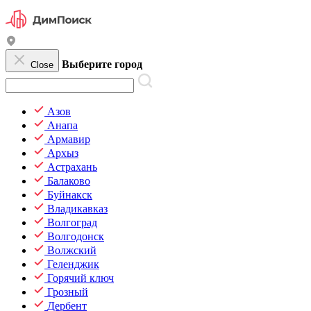
Выберите город
Close
Азов
Анапа
Армавир
Архыз
Астрахань
Балаково
Буйнакск
Владикавказ
Волгоград
Волгодонск
Волжский
Геленджик
Горячий ключ
Грозный
Дербент