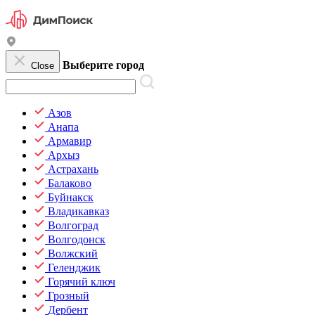
Выберите город
Close
Азов
Анапа
Армавир
Архыз
Астрахань
Балаково
Буйнакск
Владикавказ
Волгоград
Волгодонск
Волжский
Геленджик
Горячий ключ
Грозный
Дербент