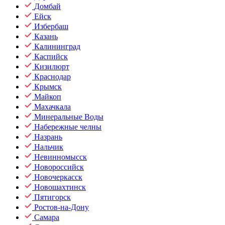
Домбай
Ейск
Избербаш
Казань
Калининград
Каспийск
Кизилюрт
Краснодар
Крымск
Майкоп
Махачкала
Минеральные Воды
Набережные челны
Назрань
Нальчик
Невинномысск
Новороссийск
Новочеркасск
Новошахтинск
Пятигорск
Ростов-на-Дону
Самара