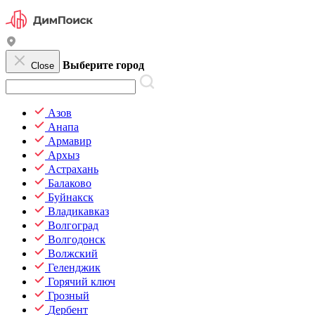
Выберите город
Close
Азов
Анапа
Армавир
Архыз
Астрахань
Балаково
Буйнакск
Владикавказ
Волгоград
Волгодонск
Волжский
Геленджик
Горячий ключ
Грозный
Дербент