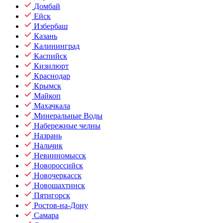
Домбай
Ейск
Избербаш
Казань
Калининград
Каспийск
Кизилюрт
Краснодар
Крымск
Майкоп
Махачкала
Минеральные Воды
Набережные челны
Назрань
Нальчик
Невинномысск
Новороссийск
Новочеркасск
Новошахтинск
Пятигорск
Ростов-на-Дону
Самара