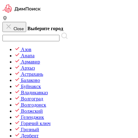
Выберите город
Close
Азов
Анапа
Армавир
Архыз
Астрахань
Балаково
Буйнакск
Владикавказ
Волгоград
Волгодонск
Волжский
Геленджик
Горячий ключ
Грозный
Дербент