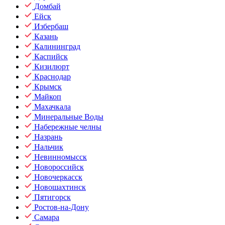
Домбай
Ейск
Избербаш
Казань
Калининград
Каспийск
Кизилюрт
Краснодар
Крымск
Майкоп
Махачкала
Минеральные Воды
Набережные челны
Назрань
Нальчик
Невинномысск
Новороссийск
Новочеркасск
Новошахтинск
Пятигорск
Ростов-на-Дону
Самара