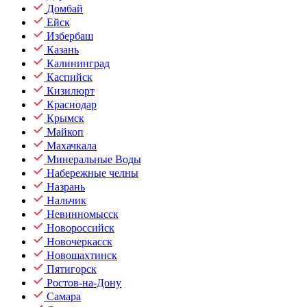
Домбай
Ейск
Избербаш
Казань
Калининград
Каспийск
Кизилюрт
Краснодар
Крымск
Майкоп
Махачкала
Минеральные Воды
Набережные челны
Назрань
Нальчик
Невинномысск
Новороссийск
Новочеркасск
Новошахтинск
Пятигорск
Ростов-на-Дону
Самара