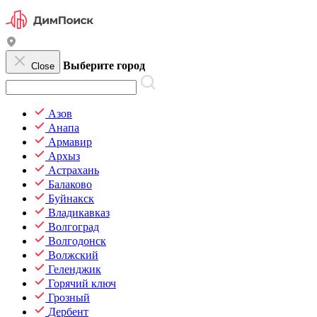
Выберите город
Close
Азов
Анапа
Армавир
Архыз
Астрахань
Балаково
Буйнакск
Владикавказ
Волгоград
Волгодонск
Волжский
Геленджик
Горячий ключ
Грозный
Дербент