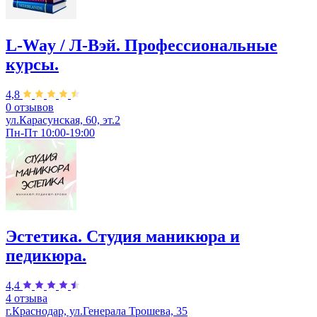
L-Way / Л-Вэй. Профессиональные
курсы.
4,8
0 отзывов
ул.Карасунская, 60, эт.2
Пн-Пт 10:00-19:00
Эстетика. Студия маникюра и
педикюра.
4,4
4 отзыва
г.Краснодар, ул.Генерала Трошева, 35