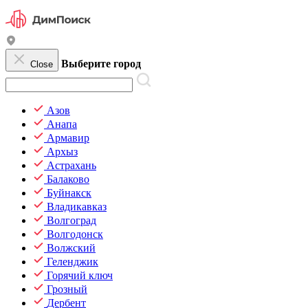
Выберите город
Close
Азов
Анапа
Армавир
Архыз
Астрахань
Балаково
Буйнакск
Владикавказ
Волгоград
Волгодонск
Волжский
Геленджик
Горячий ключ
Грозный
Дербент