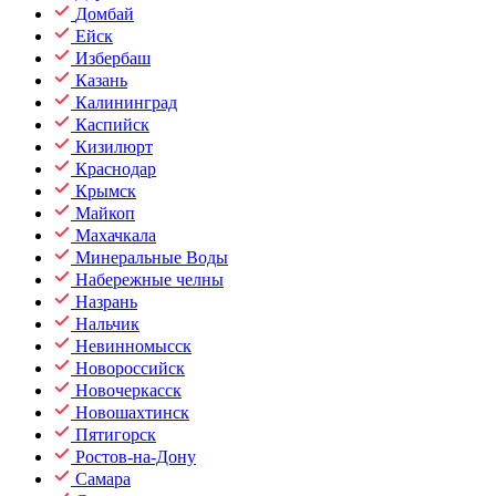
Домбай
Ейск
Избербаш
Казань
Калининград
Каспийск
Кизилюрт
Краснодар
Крымск
Майкоп
Махачкала
Минеральные Воды
Набережные челны
Назрань
Нальчик
Невинномысск
Новороссийск
Новочеркасск
Новошахтинск
Пятигорск
Ростов-на-Дону
Самара