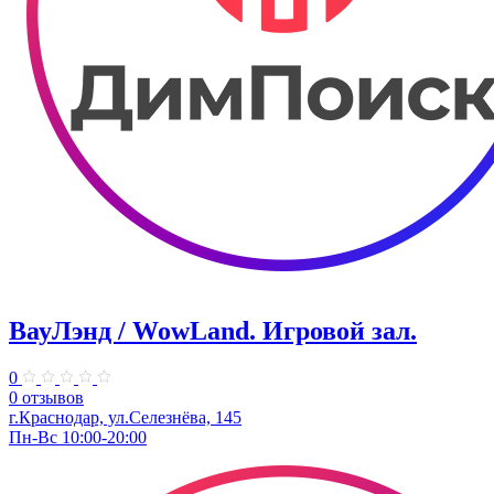
ВауЛэнд / WowLand. ​Игровой зал.
0
0 отзывов
г.Краснодар, ул.Селезнёва, 145
Пн-Вс 10:00-20:00