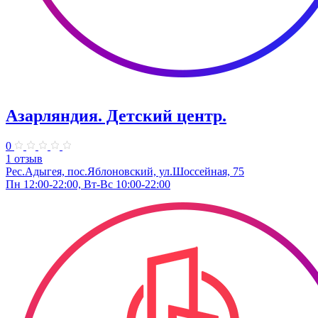
Азарляндия. ​Детский центр.
0
1 отзыв
Рес.Адыгея, пос.Яблоновский, ул.Шоссейная, 75
Пн 12:00-22:00, Вт-Вс 10:00-22:00