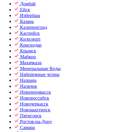
Домбай
Ейск
Избербаш
Казань
Калининград
Каспийск
Кизилюрт
Краснодар
Крымск
Майкоп
Махачкала
Минеральные Воды
Набережные челны
Назрань
Нальчик
Невинномысск
Новороссийск
Новочеркасск
Новошахтинск
Пятигорск
Ростов-на-Дону
Самара