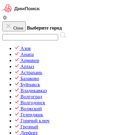
Выберите город
Close
Азов
Анапа
Армавир
Архыз
Астрахань
Балаково
Буйнакск
Владикавказ
Волгоград
Волгодонск
Волжский
Геленджик
Горячий ключ
Грозный
Дербент