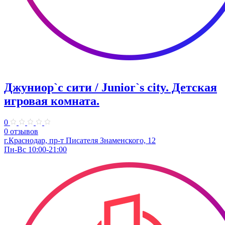
Джуниор`с сити / Junior`s city. ​Детская
игровая комната.
0
0 отзывов
​г.Краснодар, пр-т Писателя Знаменского, 12
Пн-Вс 10:00-21:00