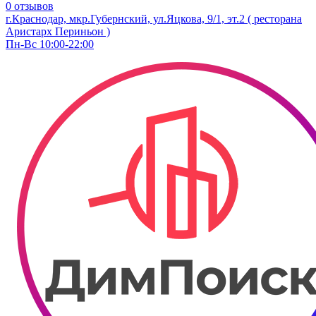
0 отзывов
г.Краснодар, мкр.Губернский, ул.Яцкова, 9/1, эт.2 ( ресторана
Аристарх Периньон )
Пн-Вс 10:00-22:00