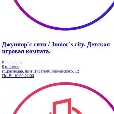
Джуниор`с сити / Junior`s city. ​Детская
игровая комната.
0
0 отзывов
​г.Краснодар, пр-т Писателя Знаменского, 12
Пн-Вс 10:00-21:00