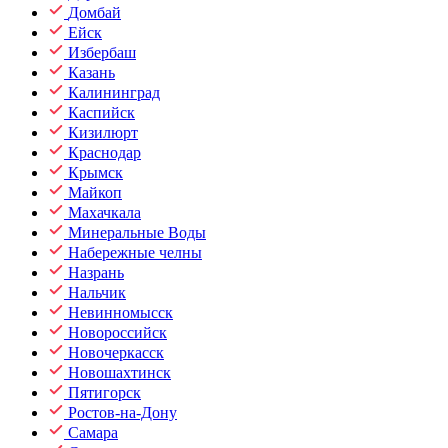
Домбай
Ейск
Избербаш
Казань
Калининград
Каспийск
Кизилюрт
Краснодар
Крымск
Майкоп
Махачкала
Минеральные Воды
Набережные челны
Назрань
Нальчик
Невинномысск
Новороссийск
Новочеркасск
Новошахтинск
Пятигорск
Ростов-на-Дону
Самара