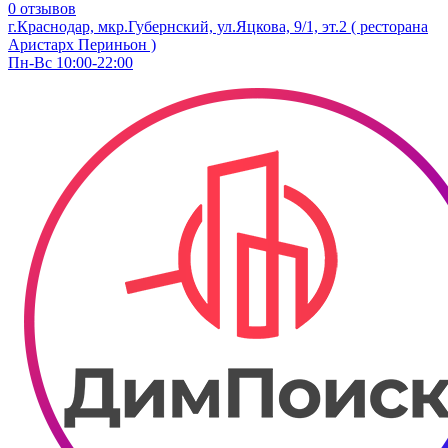
0 отзывов
г.Краснодар, мкр.Губернский, ул.Яцкова, 9/1, эт.2 ( ресторана
Аристарх Периньон )
Пн-Вс 10:00-22:00