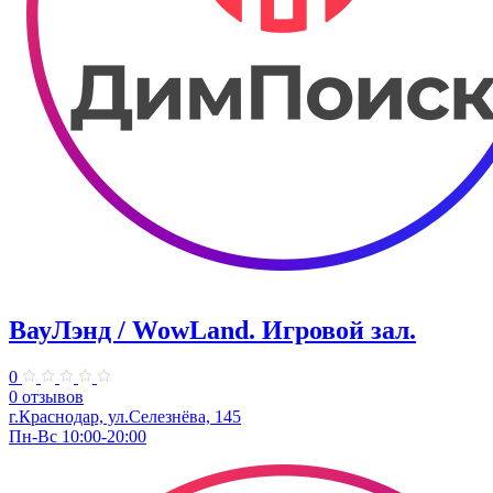
ВауЛэнд / WowLand. ​Игровой зал.
0
0 отзывов
г.Краснодар, ул.Селезнёва, 145
Пн-Вс 10:00-20:00