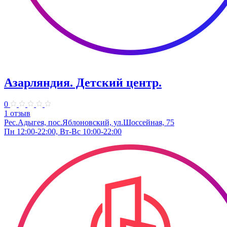
Азарляндия. ​Детский центр.
0
1 отзыв
Рес.Адыгея, пос.Яблоновский, ул.Шоссейная, 75
Пн 12:00-22:00, Вт-Вс 10:00-22:00