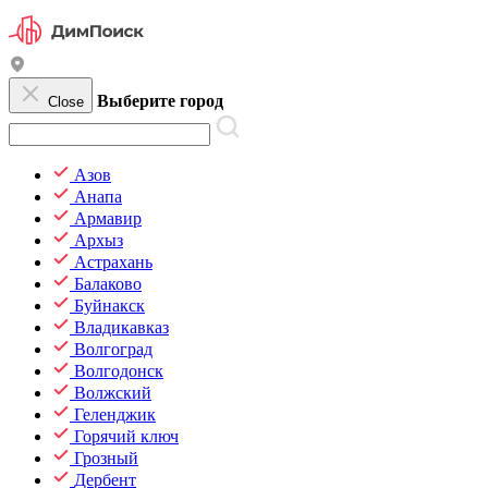
Выберите город
Close
Азов
Анапа
Армавир
Архыз
Астрахань
Балаково
Буйнакск
Владикавказ
Волгоград
Волгодонск
Волжский
Геленджик
Горячий ключ
Грозный
Дербент