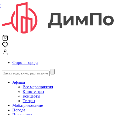
е
Фирмы города
Афиша
Все мероприятия
Кинотеатры
Концерты
Театры
Моб.приложение
Погода
Поддержка