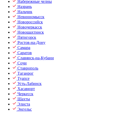
Набережные челны
Назрань
Нальчик
Невинномысск
Новороссийск
Новочеркасск
Новошахтинск
Пятигорск
Ростов-на-Дону
Самара
Саратов
Славянск-на-Кубани
Сочи
Ставрополь
Таганрог
Туапсе
Усть-Лабинск
Хасавюрт
Черкесск
Шахты
Элиста
Энгельс