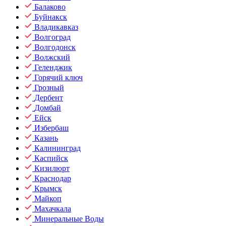
Балаково
Буйнакск
Владикавказ
Волгоград
Волгодонск
Волжский
Геленджик
Горячий ключ
Грозный
Дербент
Домбай
Ейск
Избербаш
Казань
Калининград
Каспийск
Кизилюрт
Краснодар
Крымск
Майкоп
Махачкала
Минеральные Воды