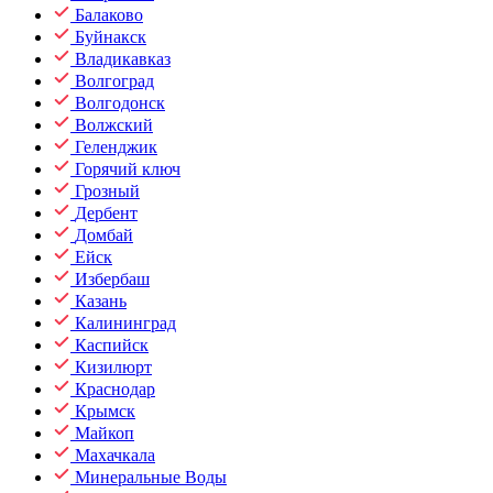
Балаково
Буйнакск
Владикавказ
Волгоград
Волгодонск
Волжский
Геленджик
Горячий ключ
Грозный
Дербент
Домбай
Ейск
Избербаш
Казань
Калининград
Каспийск
Кизилюрт
Краснодар
Крымск
Майкоп
Махачкала
Минеральные Воды