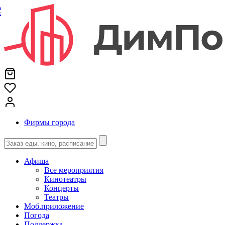
е
Фирмы города
Афиша
Все мероприятия
Кинотеатры
Концерты
Театры
Моб.приложение
Погода
Поддержка