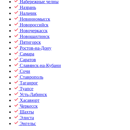
Набережные челны
Назрань
Нальчик
Невинномысск
Новороссийск
Новочеркасск
Новошахтинск
Пятигорск
Ростов-на-Дону
Самара
Саратов
Славянск-на-Кубани
Сочи
Ставрополь
Таганрог
Туапсе
Усть-Лабинск
Хасавюрт
Черкесск
Шахты
Элиста
Энгельс