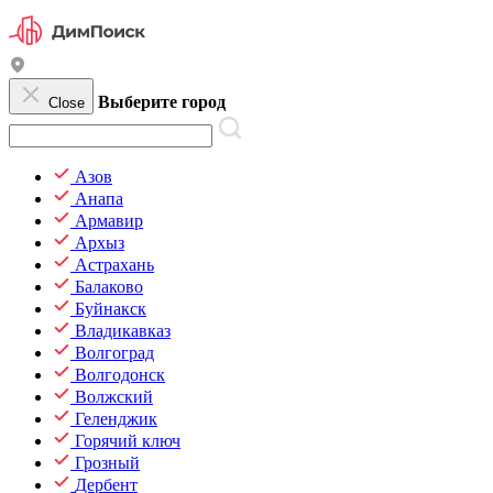
Выберите город
Close
Азов
Анапа
Армавир
Архыз
Астрахань
Балаково
Буйнакск
Владикавказ
Волгоград
Волгодонск
Волжский
Геленджик
Горячий ключ
Грозный
Дербент