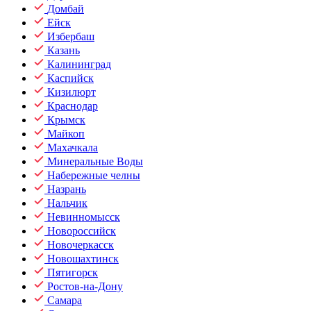
Домбай
Ейск
Избербаш
Казань
Калининград
Каспийск
Кизилюрт
Краснодар
Крымск
Майкоп
Махачкала
Минеральные Воды
Набережные челны
Назрань
Нальчик
Невинномысск
Новороссийск
Новочеркасск
Новошахтинск
Пятигорск
Ростов-на-Дону
Самара