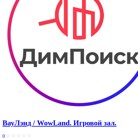
ВауЛэнд / WowLand. ​Игровой зал.
0