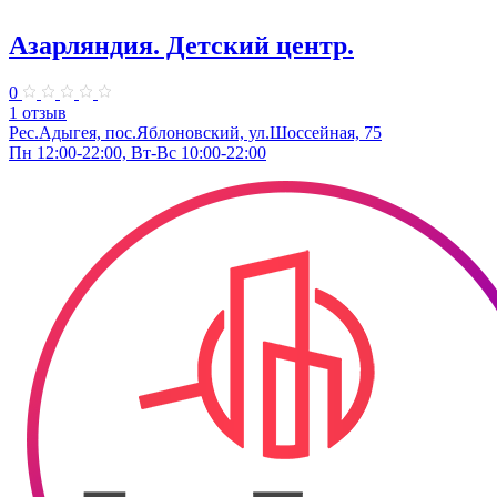
Азарляндия. ​Детский центр.
0
1 отзыв
Рес.Адыгея, пос.Яблоновский, ул.Шоссейная, 75
Пн 12:00-22:00, Вт-Вс 10:00-22:00