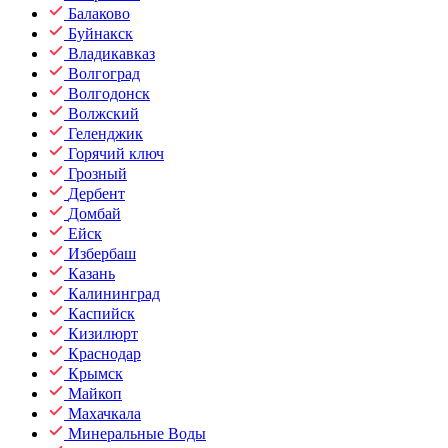
Балаково
Буйнакск
Владикавказ
Волгоград
Волгодонск
Волжский
Геленджик
Горячий ключ
Грозный
Дербент
Домбай
Ейск
Избербаш
Казань
Калининград
Каспийск
Кизилюрт
Краснодар
Крымск
Майкоп
Махачкала
Минеральные Воды