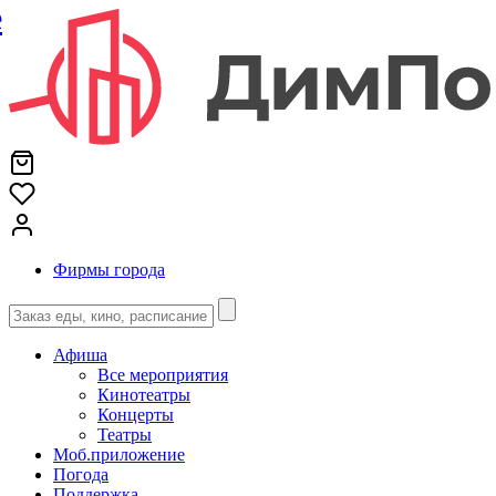
е
Фирмы города
Афиша
Все мероприятия
Кинотеатры
Концерты
Театры
Моб.приложение
Погода
Поддержка