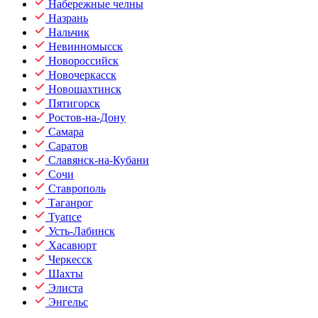
Набережные челны
Назрань
Нальчик
Невинномысск
Новороссийск
Новочеркасск
Новошахтинск
Пятигорск
Ростов-на-Дону
Самара
Саратов
Славянск-на-Кубани
Сочи
Ставрополь
Таганрог
Туапсе
Усть-Лабинск
Хасавюрт
Черкесск
Шахты
Элиста
Энгельс